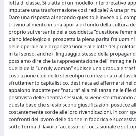
lotta di classe. Si tratta di un modello interpretativo app
imputare una trasformazione così radicale? A una prima v
Dare una risposta al secondo quesito è invece più compl
trovino alimento in una aporia di fondo della cultura
proprio sul versante della cosiddetta “questione femmin
piano ideologico si prospetta la piena parità fra uomini
delle operaie alle organizzazioni e alle lotte del prolet
in tal senso, anche il linguaggio stesso della propagan
possiamo dire che la rappresentazione dell’immagine f
quella della “unruly woman” subisce una graduale trasf
costruzione cioè dello stereotipo (confezionato al tavoli
sfruttamento capitalistico, destinata ad affermarsi nel d
appaiono inadatte per “natura” alla militanza nelle file
positivista delle identità sessuali, si viene strutturand
questa base che si esibiscono giustificazioni posticce a
costantemente sorde alle loro rivendicazioni, in corris
confronti del lavoro delle donne in fabbrica e successi
sotto forma di lavoro “accessorio”, occasionale e sotto