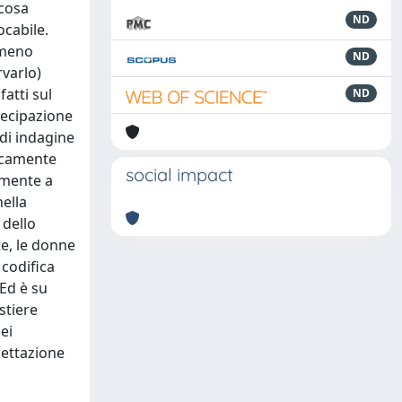
 cosa
ND
ocabile.
omeno
ND
varlo)
atti sul
ND
tecipazione
 di indagine
ticamente
social impact
amente a
ella
 dello
te, le donne
 codifica
 Ed è su
stiere
ei
cettazione