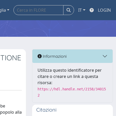
glia
IT
LOGIN
STIONE
Informazioni
Utilizza questo identificatore per
citare o creare un link a questa
risorsa:
https://hdl.handle.net/2158/34015
2
mbe
Citazioni
 popolo alla