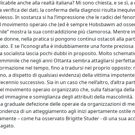
licabile anche alla realtà italiana? Mi sono chiesta, e se sì, a
erifica dei dati, la conferma della diagnosi risulta inequiv
esso. In sostanza si ha l’impressione che le radici del fen
 del movimento operaio che (ed è sempre Hobsbawm ad osser
ile” mostra la sua contraddizione più clamorosa. Mentre inf
 e donne, nella pratica si pongono continui ostacoli alla par
ariato. E se l’iconografia è indubbiamente una fonte preziosa
da socialista lascia pochi dubbi in proposito. Molto schema
emminile che negli anni Ottanta sembra attagliarsi perfett
ormazione nel tempo, fino a tradursi nel proprio opposto: n
no, a dispetto di qualsiasi evidenza) della vittima impotente
ecennio successivo. Sia in un caso che nell’altro, d’altra par
 del movimento operaio organizzato che, sulla falsariga della
o ad immagine e somiglianza degli attributi della mascolinità.
lla graduale defezione delle operaie da organizzazioni di me
pondenza di un atteggiamento agli inizi apertamente ostile n
vamente – come ha osservato Brigitte Studer - di una sua ac
pagato.