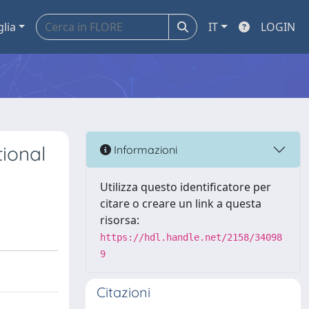
glia
IT
LOGIN
tional
Informazioni
Utilizza questo identificatore per
citare o creare un link a questa
risorsa:
https://hdl.handle.net/2158/34098
9
Citazioni