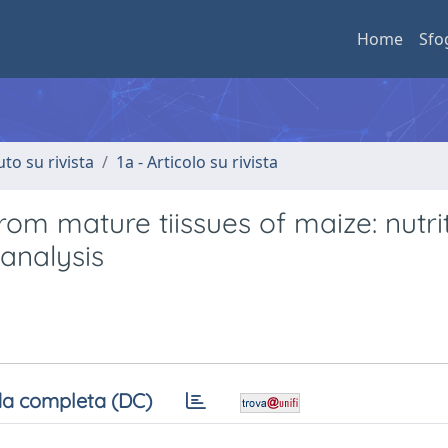
Home
Sfo
uto su rivista
1a - Articolo su rivista
rom mature tiissues of maize: nutri
analysis
a completa (DC)