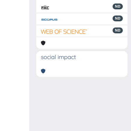
ND
ND
ND
social impact