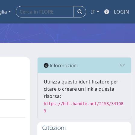
glia
IT
LOGIN
Informazioni
Utilizza questo identificatore per
citare o creare un link a questa
risorsa:
https://hdl.handle.net/2158/34108
9
Citazioni