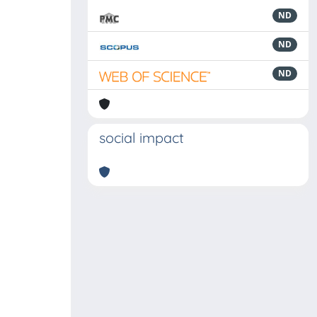
ND
ND
ND
social impact