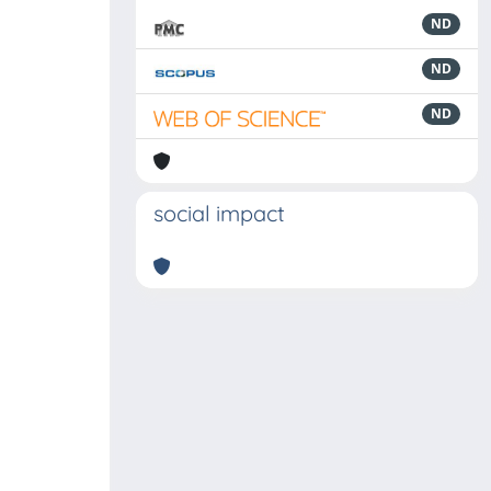
ND
ND
ND
social impact