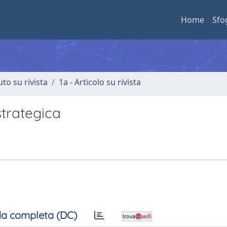
Home
Sfo
uto su rivista
1a - Articolo su rivista
strategica
a completa (DC)