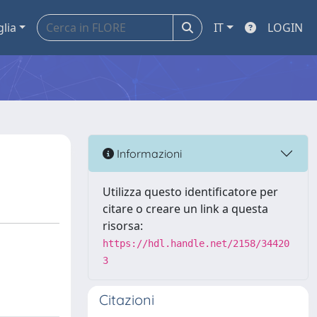
glia
IT
LOGIN
Informazioni
Utilizza questo identificatore per
citare o creare un link a questa
risorsa:
https://hdl.handle.net/2158/34420
3
Citazioni