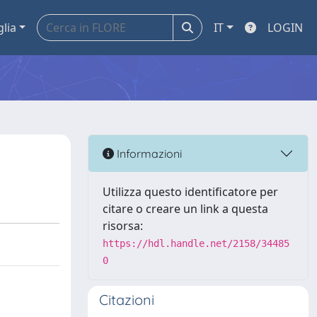
glia
IT
LOGIN
Informazioni
Utilizza questo identificatore per
citare o creare un link a questa
risorsa:
https://hdl.handle.net/2158/34485
0
Citazioni