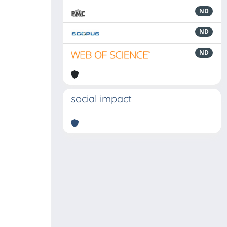
ND
ND
ND
social impact