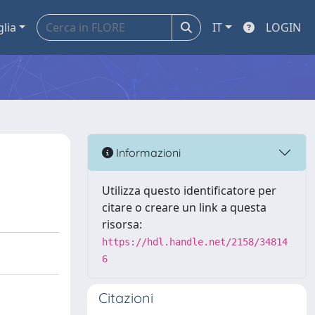
glia
IT
LOGIN
Informazioni
Utilizza questo identificatore per
citare o creare un link a questa
risorsa:
https://hdl.handle.net/2158/34814
6
Citazioni