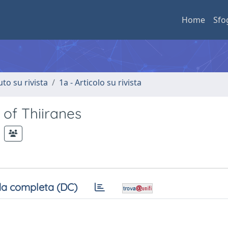
Home
Sfo
uto su rivista
1a - Articolo su rivista
 of Thiiranes
a completa (DC)