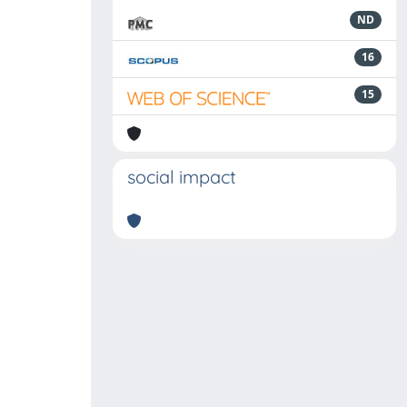
ND
16
15
social impact