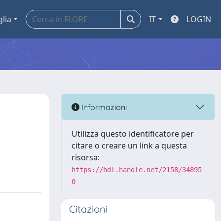
glia
IT
LOGIN
Informazioni
Utilizza questo identificatore per
citare o creare un link a questa
risorsa:
https://hdl.handle.net/2158/34895
0
Citazioni