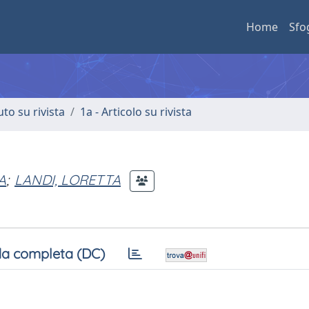
Home
Sfo
uto su rivista
1a - Articolo su rivista
A
;
LANDI, LORETTA
a completa (DC)