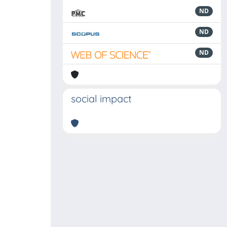
ND
ND
ND
social impact