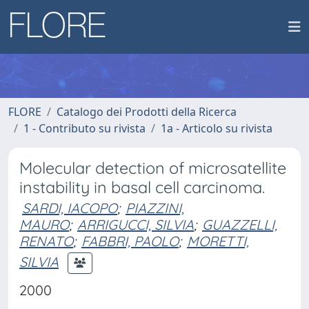
FLORE
Catalogo dei Prodotti della Ricerca
1 - Contributo su rivista
1a - Articolo su rivista
Molecular detection of microsatellite
instability in basal cell carcinoma.
SARDI, IACOPO
;
PIAZZINI,
MAURO
;
ARRIGUCCI, SILVIA
;
GUAZZELLI,
RENATO
;
FABBRI, PAOLO
;
MORETTI,
SILVIA
2000