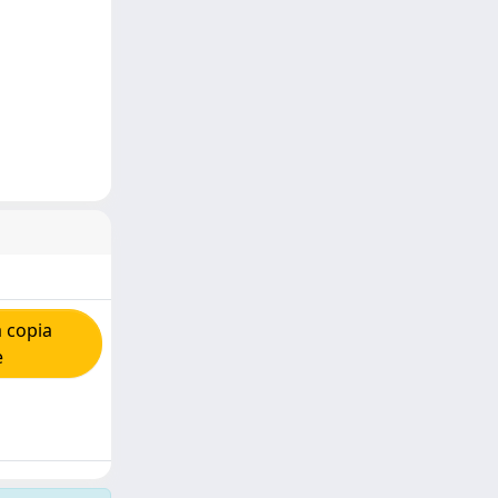
 copia
e