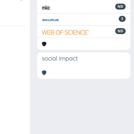
ND
3
ND
social impact