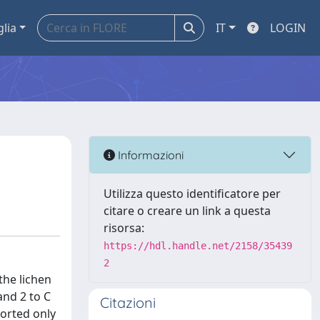
glia
IT
LOGIN
Informazioni
Utilizza questo identificatore per
citare o creare un link a questa
risorsa:
https://hdl.handle.net/2158/35439
2
the lichen
 and 2 to C
Citazioni
ported only