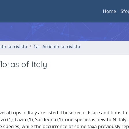
Home
Sfo
uto su rivista
1a - Articolo su rivista
loras of Italy
ral trips in Italy are listed. These records are additions to 
uzzo (1), Lazio (1), Sardegna (1); one species is new to N Italy
are species, while the occurrence of some taxa previously re