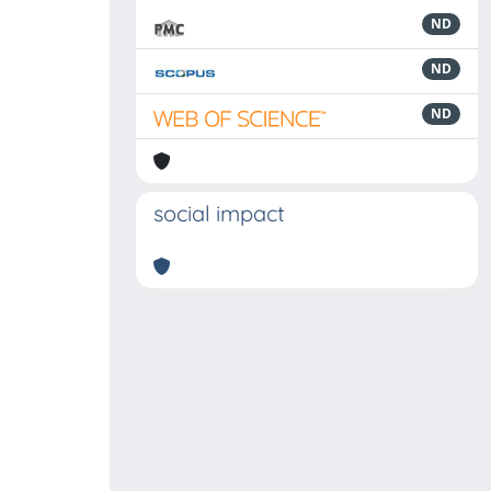
ND
ND
ND
social impact