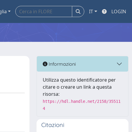
glia
IT
LOGIN
Informazioni
Utilizza questo identificatore per
citare o creare un link a questa
risorsa:
https://hdl.handle.net/2158/35511
4
Citazioni