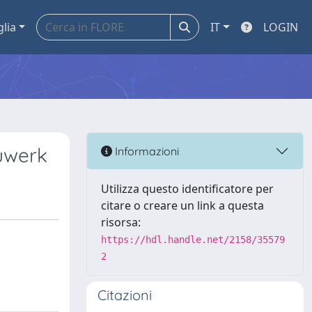
glia
IT
LOGIN
auwerk
Informazioni
Utilizza questo identificatore per
citare o creare un link a questa
risorsa:
https://hdl.handle.net/2158/35579
2
Citazioni