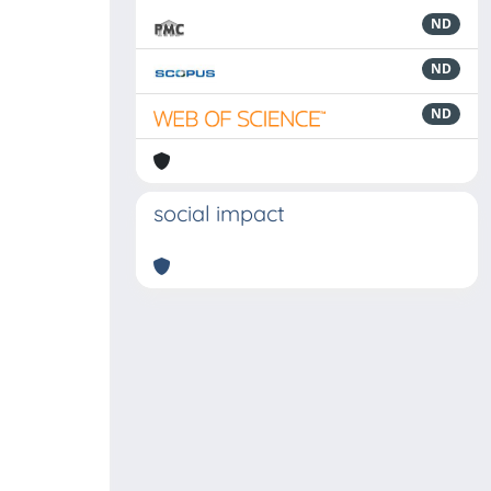
ND
ND
ND
social impact