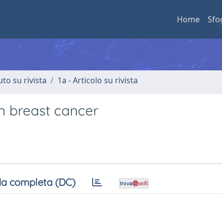
Home
Sfo
uto su rivista
1a - Articolo su rivista
in breast cancer
a completa (DC)