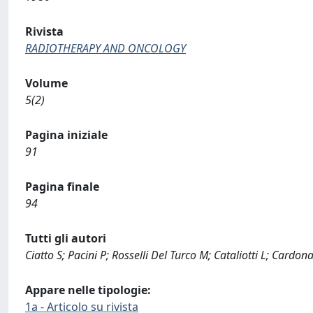
Rivista
RADIOTHERAPY AND ONCOLOGY
Volume
5(2)
Pagina iniziale
91
Pagina finale
94
Tutti gli autori
Ciatto S; Pacini P; Rosselli Del Turco M; Cataliotti L; Cardo
Appare nelle tipologie:
1a - Articolo su rivista