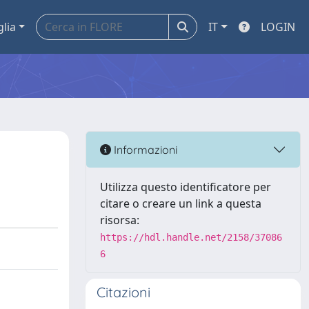
glia
IT
LOGIN
Informazioni
Utilizza questo identificatore per
citare o creare un link a questa
risorsa:
https://hdl.handle.net/2158/37086
6
Citazioni