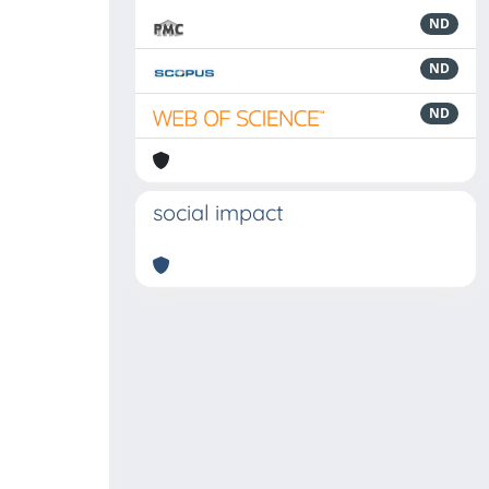
ND
ND
ND
social impact