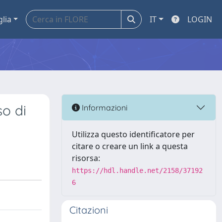
glia
IT
LOGIN
so di
Informazioni
Utilizza questo identificatore per
citare o creare un link a questa
risorsa:
https://hdl.handle.net/2158/37192
6
Citazioni