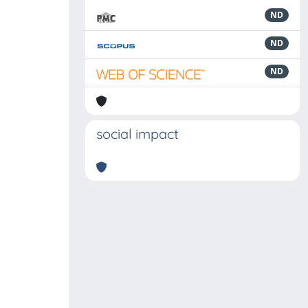
ND
ND
ND
social impact