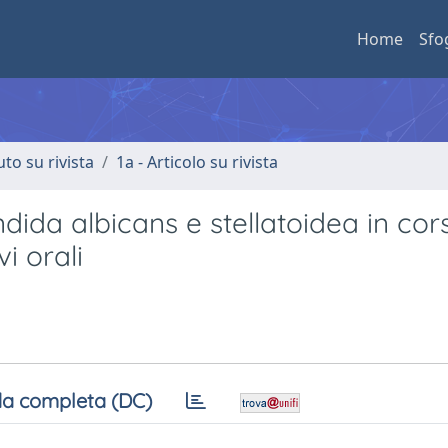
Home
Sfo
uto su rivista
1a - Articolo su rivista
dida albicans e stellatoidea in cor
i orali
a completa (DC)