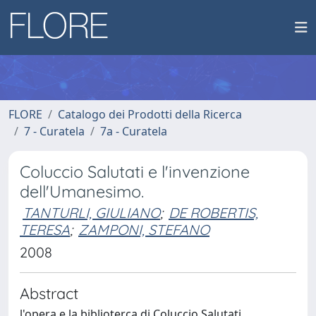
FLORE
Catalogo dei Prodotti della Ricerca
7 - Curatela
7a - Curatela
Coluccio Salutati e l'invenzione
dell'Umanesimo.
TANTURLI, GIULIANO
;
DE ROBERTIS,
TERESA
;
ZAMPONI, STEFANO
2008
Abstract
l'opera e la biblioterca di Coluccio Salutati