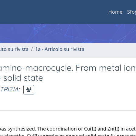
Home
Sfo
uto su rivista
1a - Articolo su rivista
 amino-macrocycle. From metal ion
 solid state
ATRIZIA
;
 synthesized. The coordination of Cu(II) and Zn(II) in acet