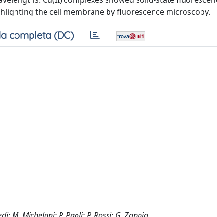
avelengths. Cu(II) complexes showed solid-state fluorescen
ghlighting the cell membrane by fluorescence microscopy.
a completa (DC)
edi; M. Micheloni; P. Paoli; P. Rossi; G. Zappia