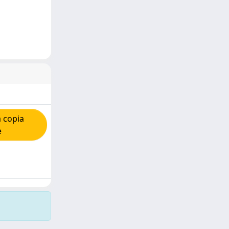
 copia
e