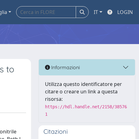
glia
IT
LOGIN
s to
Informazioni
Utilizza questo identificatore per
citare o creare un link a questa
risorsa:
https://hdl.handle.net/2158/38576
1
Citazioni
onitrile