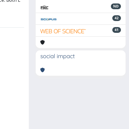
ce. Both L
ND
42
41
social impact