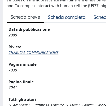
switches on the fluorescence with different emission w
and Cu-complex interact with human cell line (U937) hi
Scheda breve
Scheda completa
Sched
Data di pubblicazione
2009
Rivista
CHEMICAL COMMUNICATIONS
Pagina iniziale
7039
Pagina finale
7041
Tutti gli autori
G. Ambrosi; S. Ciattini; M. Formica; V. Fusi; L. Giorgi; E. Mac