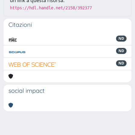
un link a questa risorsa:
https://hdl.handle.net/2158/392377
Citazioni
ND
ND
ND
social impact