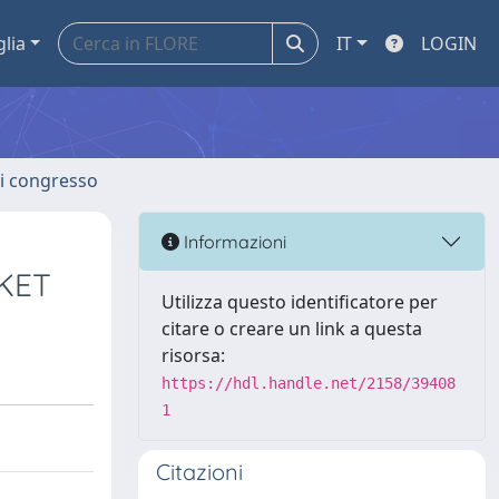
glia
IT
LOGIN
 di congresso
Informazioni
KET
Utilizza questo identificatore per
citare o creare un link a questa
risorsa:
https://hdl.handle.net/2158/39408
1
Citazioni