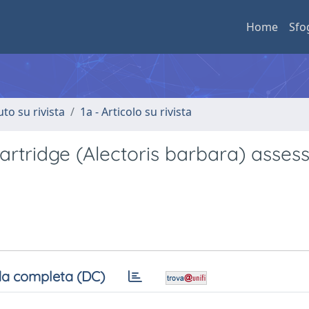
Home
Sfo
uto su rivista
1a - Articolo su rivista
partridge (Alectoris barbara) asses
a completa (DC)