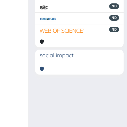
ND
ND
ND
social impact