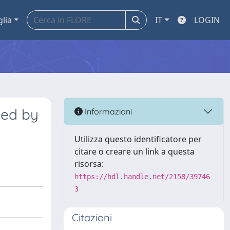
glia
IT
LOGIN
sed by
Informazioni
Utilizza questo identificatore per
citare o creare un link a questa
risorsa:
https://hdl.handle.net/2158/39746
3
Citazioni