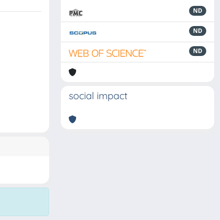
ND
ND
ND
social impact