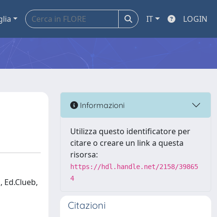
glia
IT
LOGIN
Informazioni
Utilizza questo identificatore per
citare o creare un link a questa
risorsa:
https://hdl.handle.net/2158/39865
4
, Ed.Clueb,
Citazioni