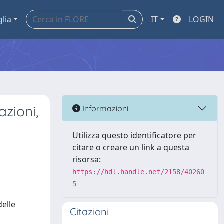
glia
IT
LOGIN
azioni,
Informazioni
Utilizza questo identificatore per
citare o creare un link a questa
risorsa:
https://hdl.handle.net/2158/40260
5
delle
Citazioni