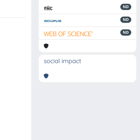
ND
ND
ND
social impact