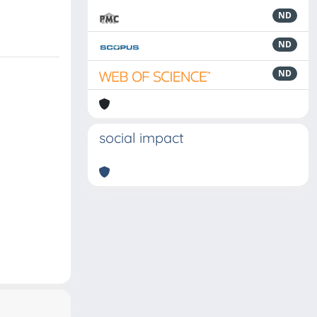
ND
ND
ND
social impact