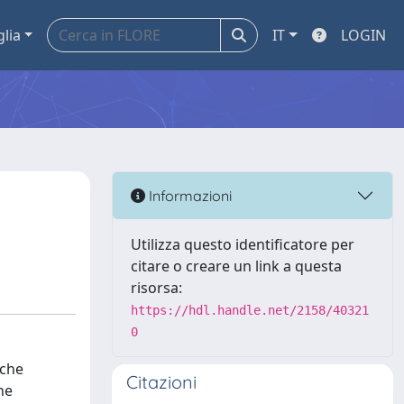
glia
IT
LOGIN
Informazioni
Utilizza questo identificatore per
citare o creare un link a questa
risorsa:
https://hdl.handle.net/2158/40321
0
(che
Citazioni
he