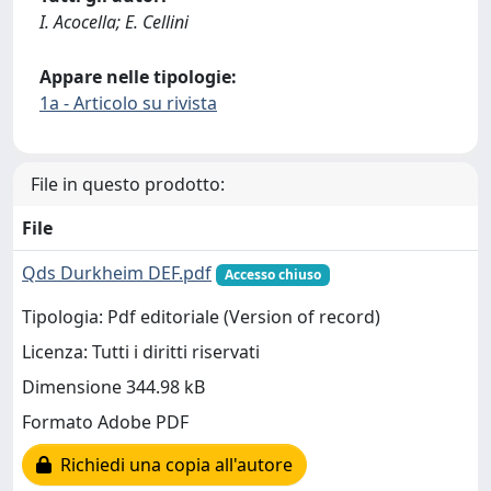
I. Acocella; E. Cellini
Appare nelle tipologie:
1a - Articolo su rivista
File in questo prodotto:
File
Qds Durkheim DEF.pdf
Accesso chiuso
Tipologia: Pdf editoriale (Version of record)
Licenza: Tutti i diritti riservati
Dimensione 344.98 kB
Formato Adobe PDF
Richiedi una copia all'autore