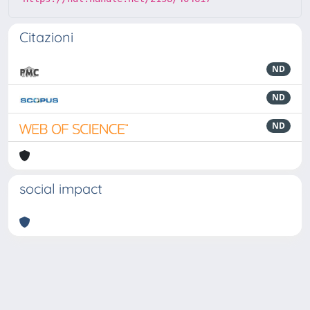
Citazioni
ND
ND
ND
social impact
Powered by
IRIS
-
about IRIS
-