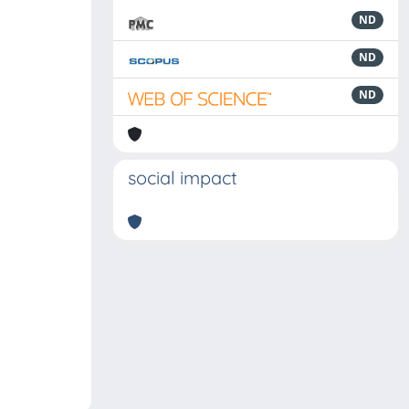
ND
ND
ND
social impact