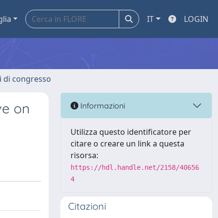
glia
IT
LOGIN
ti di congresso
ve on
Informazioni
Utilizza questo identificatore per
citare o creare un link a questa
risorsa:
https://hdl.handle.net/2158/40656
4
Citazioni