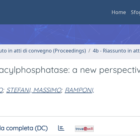
Home
Sfo
uto in atti di convegno (Proceedings)
4b - Riassunto in at
acylphosphatase: a new perspecti
O
;
STEFANI, MASSIMO
;
RAMPONI,
a completa (DC)