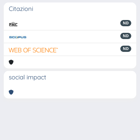
Citazioni
ND
ND
ND
social impact
Powered by
IRIS
-
about IRIS
-
Utilizzo dei cookie
-
Privacy
Copyright © 2026