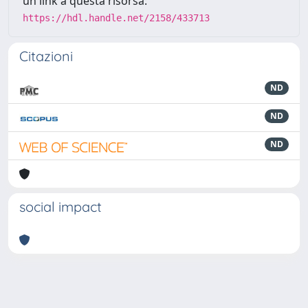
un link a questa risorsa:
https://hdl.handle.net/2158/433713
Citazioni
ND
ND
ND
social impact