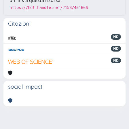
un link a questa risorsa:
https://hdl.handle.net/2158/461666
Citazioni
ND
ND
ND
social impact