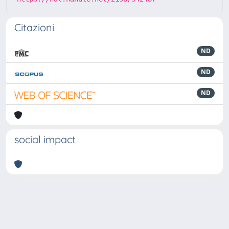
Citazioni
ND
ND
ND
social impact
Powered by
IRIS
-
about IRIS
-