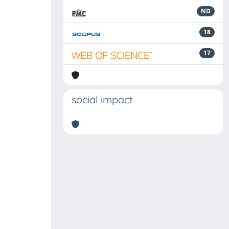
ND
18
17
social impact