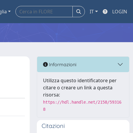
glia
IT
LOGIN
Informazioni
Utilizza questo identificatore per
citare o creare un link a questa
risorsa:
https://hdl.handle.net/2158/59316
8
Citazioni