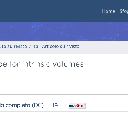
Home
Sfo
uto su rivista
1a - Articolo su rivista
e for intrinsic volumes
a completa (DC)