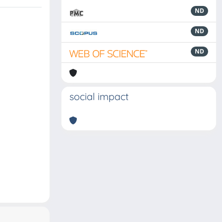
ND
ND
ND
social impact