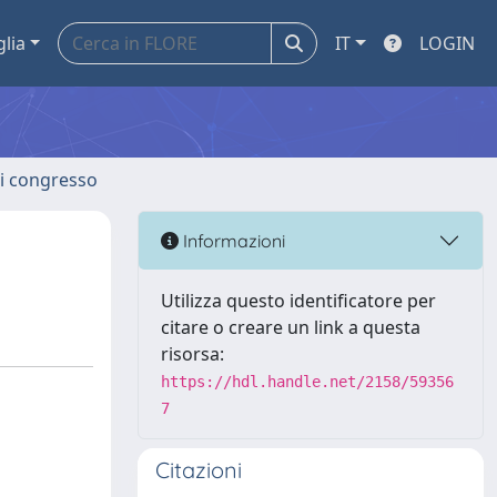
glia
IT
LOGIN
 di congresso
Informazioni
Utilizza questo identificatore per
citare o creare un link a questa
risorsa:
https://hdl.handle.net/2158/59356
7
Citazioni