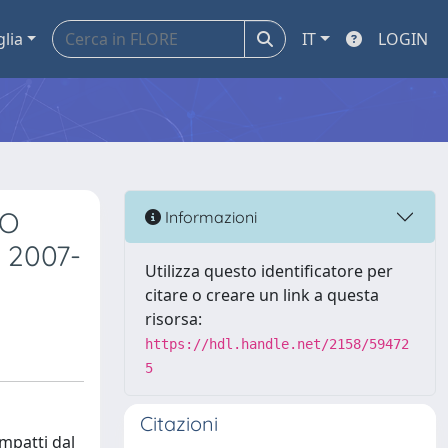
glia
IT
LOGIN
VO
Informazioni
 2007-
Utilizza questo identificatore per
citare o creare un link a questa
risorsa:
https://hdl.handle.net/2158/59472
5
Citazioni
impatti dal