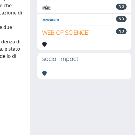
he che
ND
cazione di
ND
le due
ND
- denza di
a, è stato
dello di
social impact