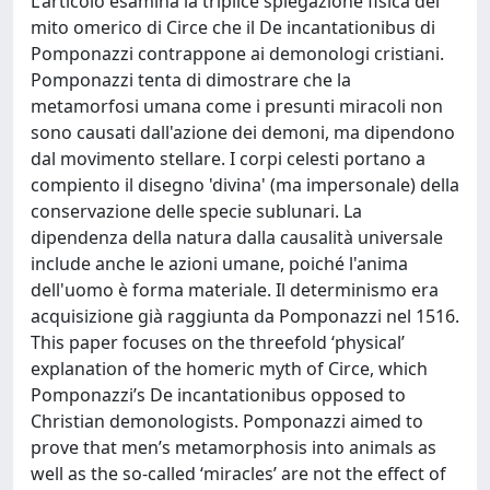
L'articolo esamina la triplice spiegazione fisica del
mito omerico di Circe che il De incantationibus di
Pomponazzi contrappone ai demonologi cristiani.
Pomponazzi tenta di dimostrare che la
metamorfosi umana come i presunti miracoli non
sono causati dall'azione dei demoni, ma dipendono
dal movimento stellare. I corpi celesti portano a
compiento il disegno 'divina' (ma impersonale) della
conservazione delle specie sublunari. La
dipendenza della natura dalla causalità universale
include anche le azioni umane, poiché l'anima
dell'uomo è forma materiale. Il determinismo era
acquisizione già raggiunta da Pomponazzi nel 1516.
This paper focuses on the threefold ‘physical’
explanation of the homeric myth of Circe, which
Pomponazzi’s De incantationibus opposed to
Christian demonologists. Pomponazzi aimed to
prove that men’s metamorphosis into animals as
well as the so-called ‘miracles’ are not the effect of