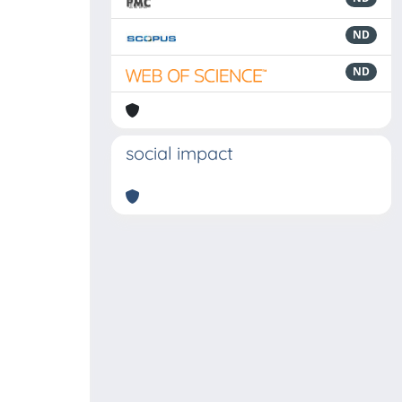
ND
ND
social impact