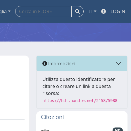
glia
IT
LOGIN
Informazioni
Utilizza questo identificatore per
citare o creare un link a questa
risorsa:
https://hdl.handle.net/2158/5988
Citazioni
ND