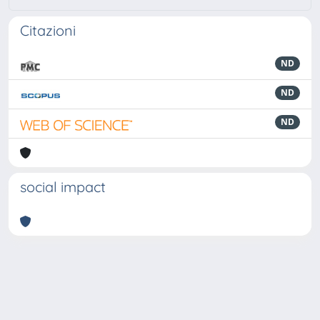
Citazioni
ND
ND
ND
social impact
Powered by
IRIS
-
about IRIS
-