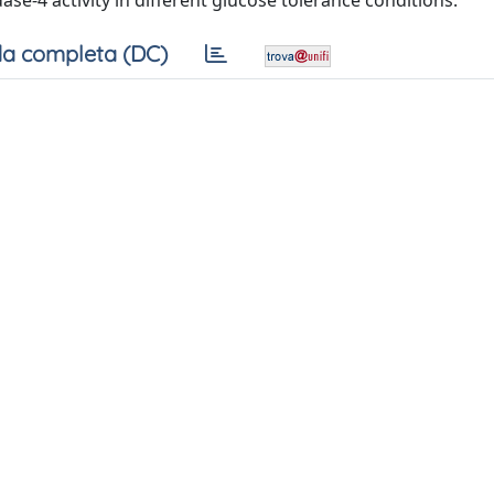
se-4 activity in different glucose tolerance conditions.
a completa (DC)