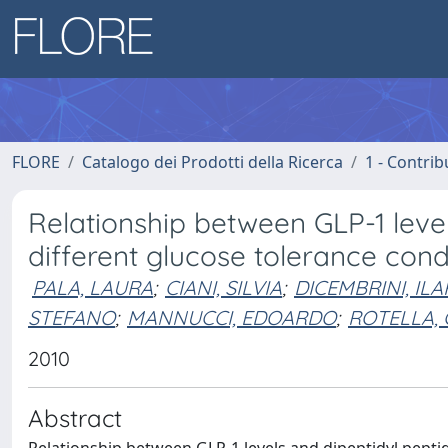
FLORE
Catalogo dei Prodotti della Ricerca
1 - Contrib
Relationship between GLP-1 level
different glucose tolerance condi
PALA, LAURA
;
CIANI, SILVIA
;
DICEMBRINI, ILA
STEFANO
;
MANNUCCI, EDOARDO
;
ROTELLA,
2010
Abstract