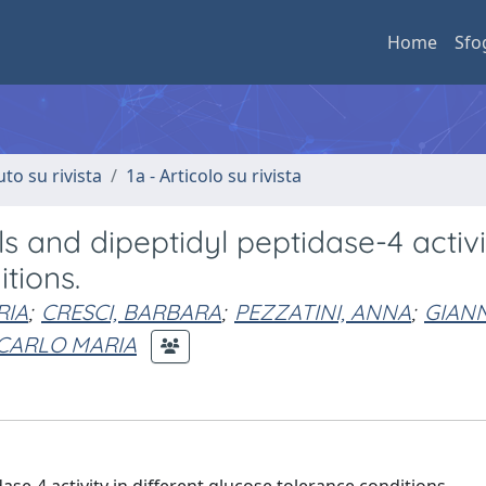
Home
Sfo
uto su rivista
1a - Articolo su rivista
s and dipeptidyl peptidase-4 activi
tions.
RIA
;
CRESCI, BARBARA
;
PEZZATINI, ANNA
;
GIANN
 CARLO MARIA