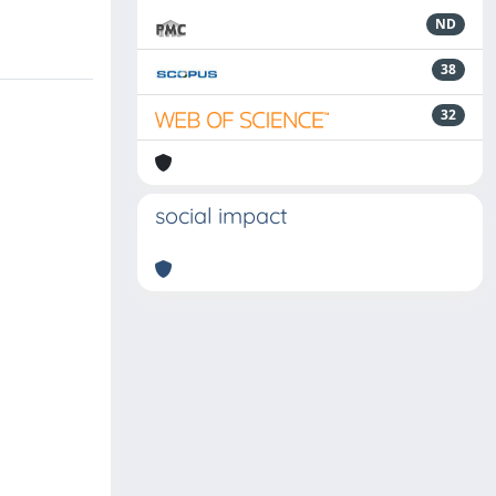
ND
38
32
social impact