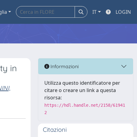
glia
IT
LOGIN
ty in
Informazioni
Utilizza questo identificatore per
INI,
citare o creare un link a questa
risorsa:
https://hdl.handle.net/2158/61941
2
Citazioni