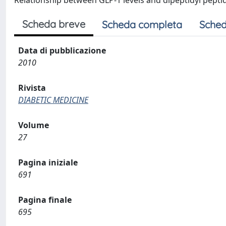
Relationship between GLP-1 levels and dipeptidyl peptida
Scheda breve
Scheda completa
Sched
Data di pubblicazione
2010
Rivista
DIABETIC MEDICINE
Volume
27
Pagina iniziale
691
Pagina finale
695