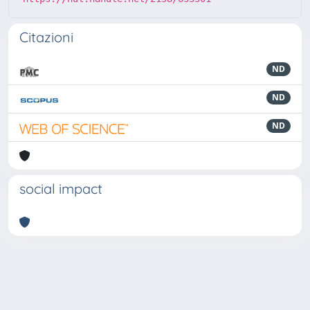
Citazioni
ND
ND
ND
social impact
Powered by
IRIS
-
about IRIS
-