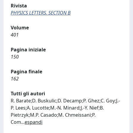
Rivista
PHYSICS LETTERS. SECTION B
Volume
401
Pagina iniziale
150
Pagina finale
162
Tutti gli autori
R. Barate;D. Buskulic;D. Decamp;P. Ghez;C. Goy;J.-
P. Lees;A. Lucotte;M.-N. Minard;J.-Y. Nief;B.
Pietrzyk;M.P. Casado;M. Chmeissani;P.
Com
...
espandi