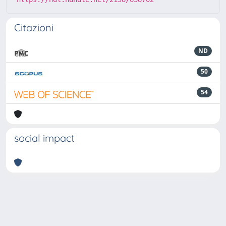
Citazioni
ND
50
54
social impact
Powered by
IRIS
-
about IRIS
-