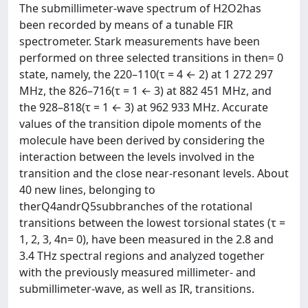
The submillimeter-wave spectrum of H2O2has
been recorded by means of a tunable FIR
spectrometer. Stark measurements have been
performed on three selected transitions in then= 0
state, namely, the 220–110(τ = 4 ← 2) at 1 272 297
MHz, the 826–716(τ = 1 ← 3) at 882 451 MHz, and
the 928–818(τ = 1 ← 3) at 962 933 MHz. Accurate
values of the transition dipole moments of the
molecule have been derived by considering the
interaction between the levels involved in the
transition and the close near-resonant levels. About
40 new lines, belonging to
therQ4andrQ5subbranches of the rotational
transitions between the lowest torsional states (τ =
1, 2, 3, 4n= 0), have been measured in the 2.8 and
3.4 THz spectral regions and analyzed together
with the previously measured millimeter- and
submillimeter-wave, as well as IR, transitions.