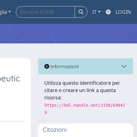
glia
IT
LOGIN
Informazioni
eutic
Utilizza questo identificatore per
citare o creare un link a questa
risorsa:
https://hdl.handle.net/2158/64841
9
Citazioni