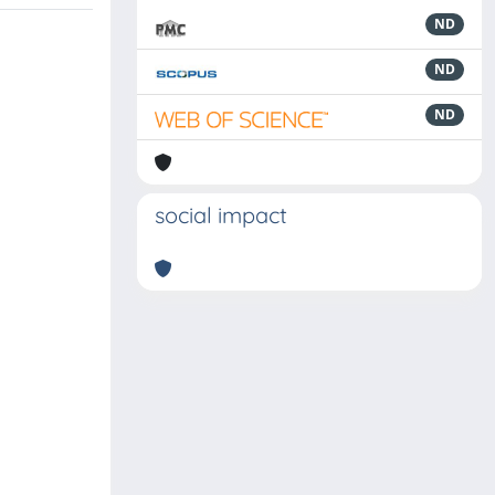
ND
ND
ND
social impact