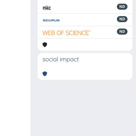
ND
ND
ND
social impact