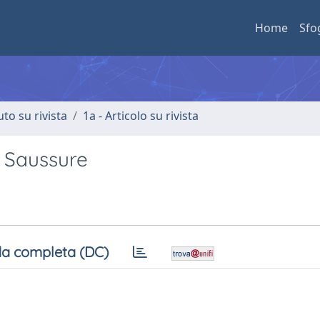
Home
Sfo
uto su rivista
1a - Articolo su rivista
e Saussure
a completa (DC)