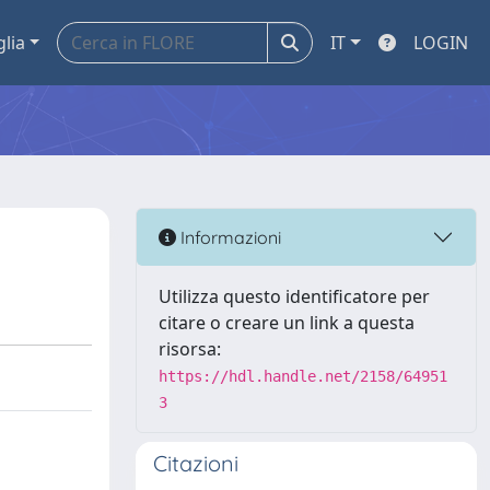
glia
IT
LOGIN
Informazioni
Utilizza questo identificatore per
citare o creare un link a questa
risorsa:
https://hdl.handle.net/2158/64951
3
Citazioni