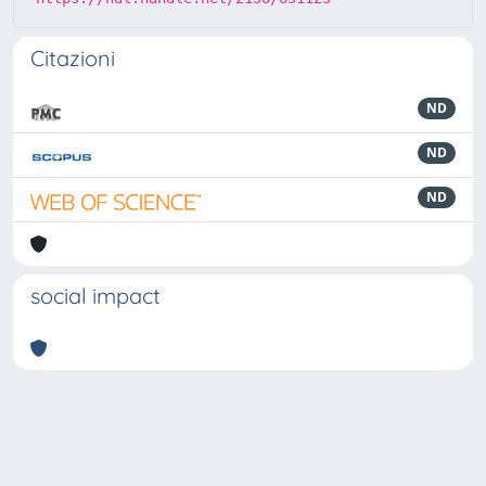
Citazioni
ND
ND
ND
social impact
Powered by
IRIS
-
about IRIS
-