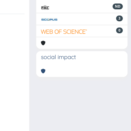
ND
3
0
social impact