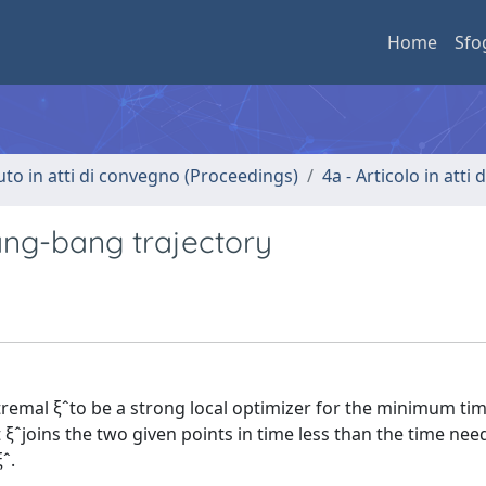
Home
Sfo
uto in atti di convegno (Proceedings)
4a - Articolo in atti
ang-bang trajectory
tremal ξˆto be a strong local optimizer for the minimum t
 ξˆjoins the two given points in time less than the time ne
ˆ.