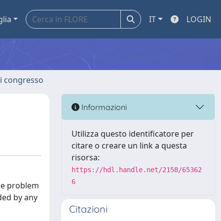
glia
IT
LOGIN
 di congresso
Informazioni
Utilizza questo identificatore per
citare o creare un link a questa
risorsa:
https://hdl.handle.net/2158/65362
6
ime problem
eded by any
Citazioni