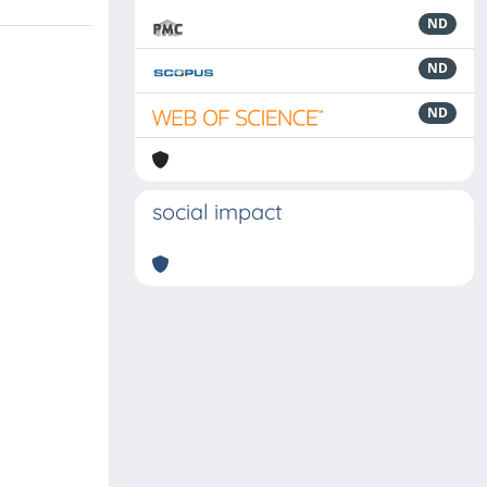
ND
ND
ND
social impact