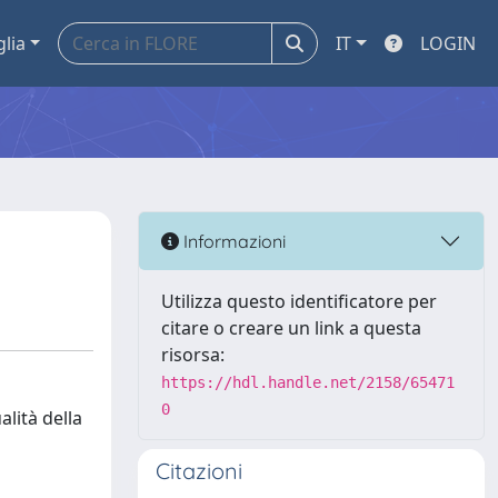
glia
IT
LOGIN
Informazioni
Utilizza questo identificatore per
citare o creare un link a questa
risorsa:
https://hdl.handle.net/2158/65471
0
alità della
Citazioni