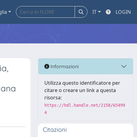
glia
IT
LOGIN
ia,
Informazioni
Utilizza questo identificatore per
llana
citare o creare un link a questa
risorsa:
https://hdl.handle.net/2158/65499
4
Citazioni