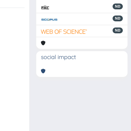
ND
ND
ND
social impact