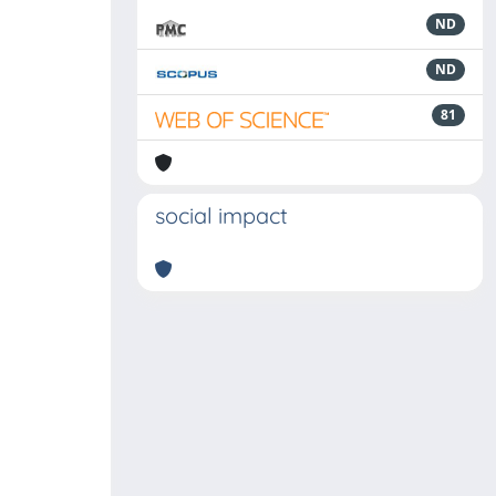
ND
ND
81
social impact