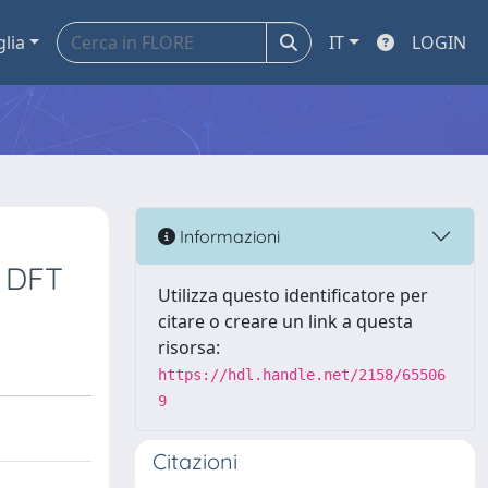
glia
IT
LOGIN
Informazioni
y DFT
Utilizza questo identificatore per
citare o creare un link a questa
risorsa:
https://hdl.handle.net/2158/65506
9
Citazioni