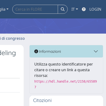
glia
IT
LOGIN
ti di congresso
deling
Informazioni
Utilizza questo identificatore per
citare o creare un link a questa
risorsa:
https://hdl.handle.net/2158/65589
7
Citazioni