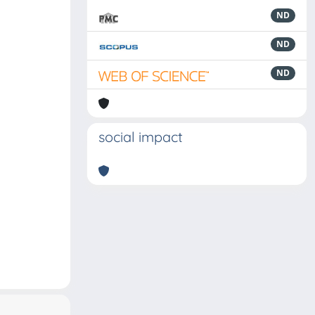
ND
ND
ND
social impact