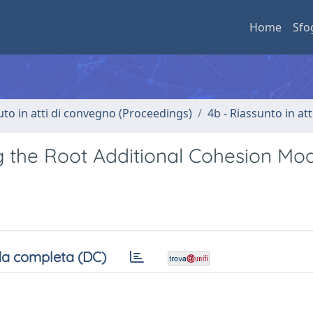
Home
Sfo
uto in atti di convegno (Proceedings)
4b - Riassunto in at
g the Root Additional Cohesion Mo
a completa (DC)