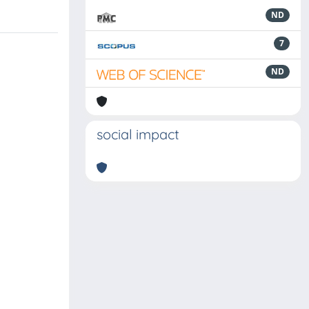
ND
7
ND
social impact