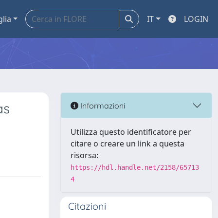
glia
IT
LOGIN
as
Informazioni
Utilizza questo identificatore per
citare o creare un link a questa
risorsa:
https://hdl.handle.net/2158/65713
4
Citazioni