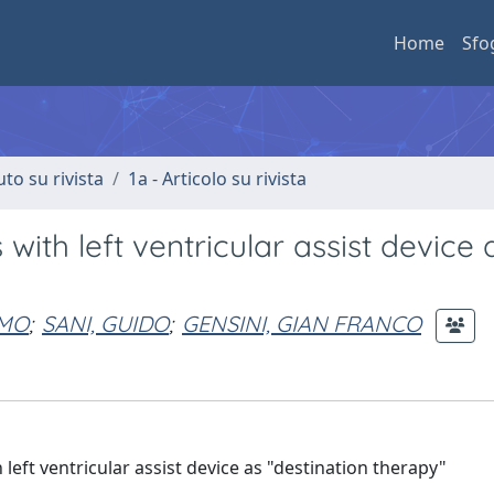
Home
Sfo
uto su rivista
1a - Articolo su rivista
 with left ventricular assist device 
IMO
;
SANI, GUIDO
;
GENSINI, GIAN FRANCO
 left ventricular assist device as "destination therapy"