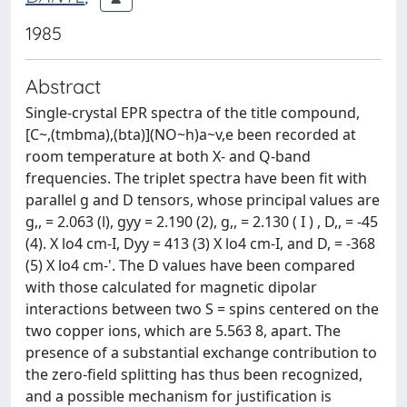
1985
Abstract
Single-crystal EPR spectra of the title compound,
[C~,(tmbma),(bta)](NO~h)a~v,e been recorded at
room temperature at both X- and Q-band
frequencies. The triplet spectra have been fit with
parallel g and D tensors, whose principal values are
g,, = 2.063 (l), gyy = 2.190 (2), g,, = 2.130 ( I ) , D,, = -45
(4). X lo4 cm-I, Dyy = 413 (3) X lo4 cm-I, and D, = -368
(5) X lo4 cm-'. The D values have been compared
with those calculated for magnetic dipolar
interactions between two S = spins centered on the
two copper ions, which are 5.563 8, apart. The
presence of a substantial exchange contribution to
the zero-field splitting has thus been recognized,
and a possible mechanism for justification is