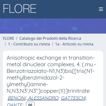
FLORE
Catalogo dei Prodotti della Ricerca
1 - Contributo su rivista
1a - Articolo su rivista
Anisotropic exchange in transition-
metal dinuclear complexes. 4. (.mu.-
Benzotriazolato-N1,N3)bis[[tris(N1-
methylbenzimidazol-2-
ylmethyl)amine-
N,N3,N3',N3'']copper(II)]trinitrate
BENCINI, ALESSANDRO
;
GATTESCHI,
DANTE
;