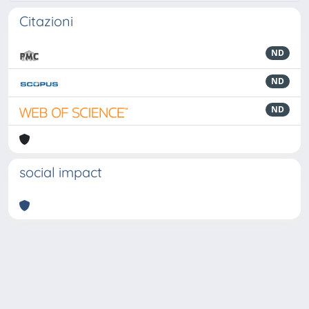
Citazioni
ND
ND
ND
social impact
Powered by
IRIS
-
about IRIS
-
Utilizzo dei cookie
-
Privacy
Copyright © 2026