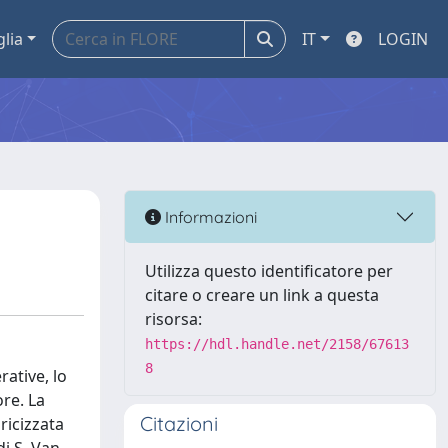
glia
IT
LOGIN
Informazioni
Utilizza questo identificatore per
citare o creare un link a questa
risorsa:
https://hdl.handle.net/2158/67613
8
rative, lo
ore. La
Citazioni
ricizzata