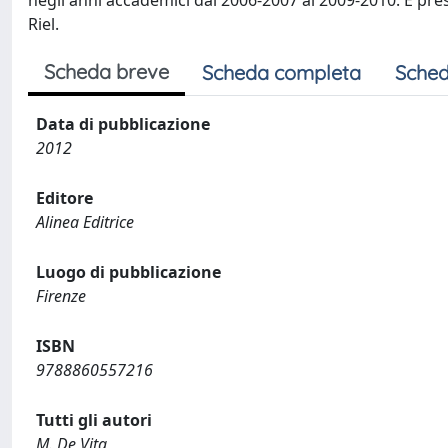
negli anni accademici dal 2006-2007 al 2009-2010. E pres
Riel.
Scheda breve
Scheda completa
Sched
Data di pubblicazione
2012
Editore
Alinea Editrice
Luogo di pubblicazione
Firenze
ISBN
9788860557216
Tutti gli autori
M. De Vita