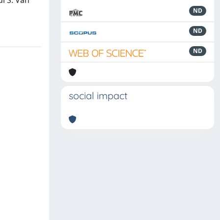
di S. Van
ND
ND
ND
social impact